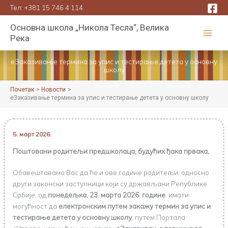
Пређи
Тел:
+381 15 746 4 114
на
Основна школа „Никола Тесла“, Велика
садржај
Река
еЗаказивање термина за упис и тестирање детета у основну
школу
Почетак
Новости
еЗаказивање термина за упис и тестирање детета у основну школу
5. март 2026.
Поштовани родитељи предшколаца, будућих ђака првака,
Обавештавамо Вас да ће и ове године родитељи, односно
други законски заступници који су држављани Републике
Србије, од
понедељка, 23. марта 2026. године
, имати
могућност да
електронским путем закажу термин за упис и
тестирање детета у основну школу
, путем Портала