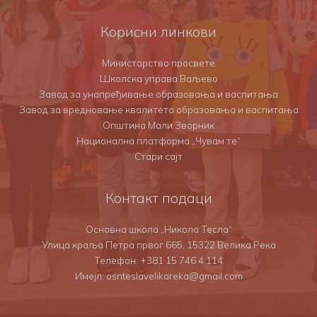
Корисни линкови
Министарство просвете
Школска управа Ваљево
Завод за унапређивање образовања и васпитања
Завод за вредновање квалитета образовања и васпитања
Општина Мали Зворник
Национална платформа „Чувам те“
Стари сајт
Контакт подаци
Основна школа „Никола Тесла“
Улица краља Петра првог 665, 15322 Велика Рекa
Телефон:
+381 15 746 4 114
Имејл: osnteslavelikareka@gmail.com