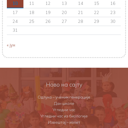
10
11
12
13
14
15
16
17
18
19
20
21
22
23
24
25
26
27
28
29
30
31
« јун
Ново на сајту
Одлука – ученик генерације
Дан школе
Угледни час
Угледни час из биологије
Извештај – излет