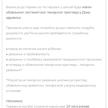
Важно је да термин за тестирање у школи буде
након
обављеног систематског лекарског прегледа у Дому
здравља
.
Приликом уписа није потребно да достављате следећа
документа, јер ће их школа прибавити по службеној
дужности:
• извод из матичне књиге рођених
• уверење о пребивалишту
• уверење о похађању припремног предшколског програма
• потврду о обављеном лекарском прегледу – лекарско
уверење*
*Изузетак је лекарско уверење уколико је преглед
обављен код приватног лекара или у војној медицинској
установи.
Напомена:
Термин је могуће отказати најкасније
24 часа раније
.