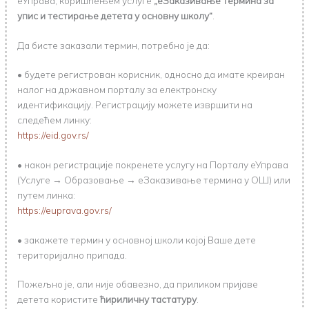
еУправа, коришћењем услуге
„еЗаказивање термина за
упис и тестирање детета у основну школу“
.
Да бисте заказали термин, потребно је да:
• будете регистрован корисник, односно да имате креиран
налог на државном порталу за електронску
идентификацију. Регистрацију можете извршити на
следећем линку:
https://eid.gov.rs/
• након регистрације покренете услугу на Порталу еУправа
(Услуге → Образовање → еЗаказивање термина у ОШ) или
путем линка:
https://euprava.gov.rs/
• закажете термин у основној школи којој Ваше дете
територијално припада.
Пожељно је, али није обавезно, да приликом пријаве
детета користите
ћириличну тастатуру
.