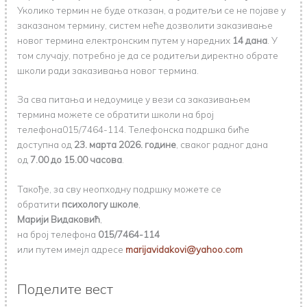
Уколико термин не буде отказан, а родитељи се не појаве у
заказаном термину, систем неће дозволити заказивање
новог термина електронским путем у наредних
14 дана
. У
том случају, потребно је да се родитељи директно обрате
школи ради заказивања новог термина.
За сва питања и недоумице у вези са заказивањем
термина можете се обратити школи на број
телефона015/7464-114. Телефонска подршка биће
доступна од
23. марта 2026. године
, сваког радног дана
од
7.
00
до 15
.00
часова
.
Такође, за сву неопходну подршку можете се
обратити
психологу школе
,
Марији Видаковић
,
на број телефона
015/7464-114
или путем имејл адресе
marijavidakovi@yahoo.com
Поделите вест