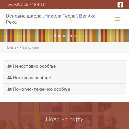
Пређи
Тел:
+381 15 746 4 114
на
Основна школа „Никола Тесла“, Велика
садржај
Река
Запослени
Почетак
Запослени
Ненаставно особље
Наставно особље
Помоћно-техничко особље
Ново на сајту