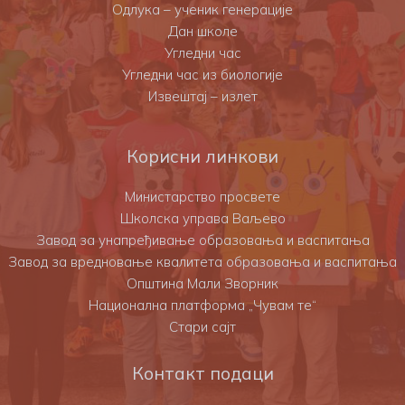
Одлука – ученик генерације
Дан школе
Угледни час
Угледни час из биологије
Извештај – излет
Корисни линкови
Министарство просвете
Школска управа Ваљево
Завод за унапређивање образовања и васпитања
Завод за вредновање квалитета образовања и васпитања
Општина Мали Зворник
Национална платформа „Чувам те“
Стари сајт
Контакт подаци